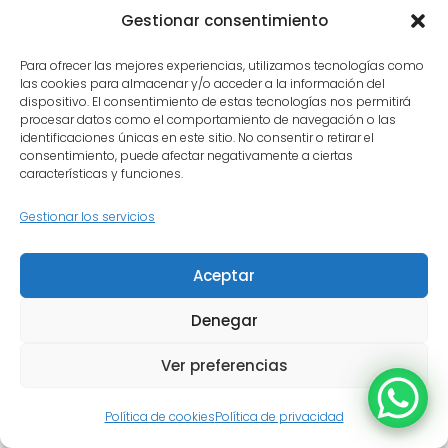
pastillas
Gestionar consentimiento
Seymour Duncan
– Gran
variedad de modelos clásicos y
Para ofrecer las mejores experiencias, utilizamos tecnologías como
las cookies para almacenar y/o acceder a la información del
modernos.
dispositivo. El consentimiento de estas tecnologías nos permitirá
DiMarzio
– Enfocados en sonido
procesar datos como el comportamiento de navegación o las
identificaciones únicas en este sitio. No consentir o retirar el
potente y moderno.
consentimiento, puede afectar negativamente a ciertas
EMG
– Líder en pastillas activas.
características y funciones.
Fender
– Pastillas vintage y
Gestionar los servicios
modernas para Strat, Tele.
Gibson
– Pioneros en
humbuckers tipo PAF.
Aceptar
Bare Knuckle
– Hechas a mano
Denegar
en Reino Unido, muy detalladas.
Lollar
,
Fralin
,
TV Jones
–
Ver preferencias
Artesanales y boutique.
Política de cookies
Política de privacidad
En
Olmedo Luthiers
instalamos en