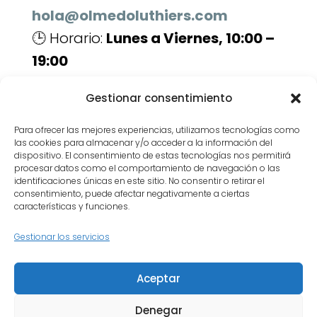
hola@olmedoluthiers.com
🕒 Horario:
Lunes a Viernes, 10:00 –
19:00
Enlaces útiles:
Gestionar consentimiento
Servicios de luthería
Para ofrecer las mejores experiencias, utilizamos tecnologías como
Contacto
las cookies para almacenar y/o acceder a la información del
dispositivo. El consentimiento de estas tecnologías nos permitirá
procesar datos como el comportamiento de navegación o las
Devuélvele la vida a tu instrumento.
identificaciones únicas en este sitio. No consentir o retirar el
consentimiento, puede afectar negativamente a ciertas
Pide tu cita ahora y descubre el
características y funciones.
valor de una reparación artesanal.
Gestionar los servicios
Inicio
Quiénes somos
Aceptar
Política de privacidad
Política de cookies
Contacto
Denegar