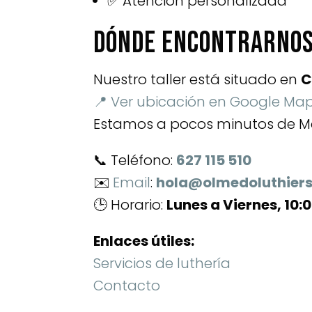
✅ Atención personalizada
Dónde encontrarnos
Nuestro taller está situado en
C
📍 Ver ubicación en Google Ma
Estamos a pocos minutos de Mó
📞 Teléfono:
627 115 510
✉️
Email
:
hola@olmedoluthier
🕒 Horario:
Lunes a Viernes, 10:0
Enlaces útiles:
Servicios de luthería
Contacto