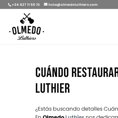
+34 627 11 55 10
hola@olmedoluthiers.com
Cuándo restaurar
Luthier
¿Estás buscando detalles Cuán
En
Olmedo
Luthier
nos dedicamo