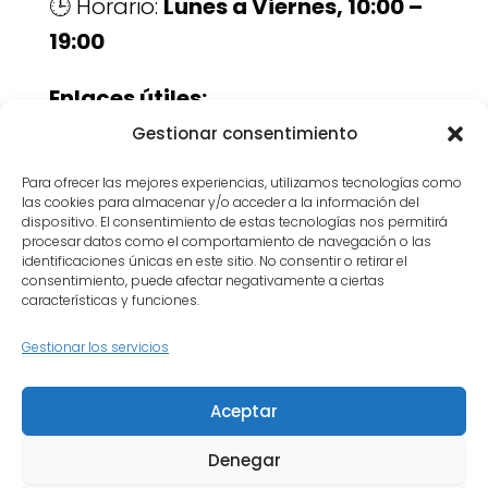
🕒 Horario:
Lunes a Viernes, 10:00 –
19:00
Enlaces útiles:
Servicios de luthería
Gestionar consentimiento
Contacto
Para ofrecer las mejores experiencias, utilizamos tecnologías como
las cookies para almacenar y/o acceder a la información del
Devuélvele la vida a tu instrumento.
dispositivo. El consentimiento de estas tecnologías nos permitirá
procesar datos como el comportamiento de navegación o las
Reserva tu reparación y descubre
identificaciones únicas en este sitio. No consentir o retirar el
consentimiento, puede afectar negativamente a ciertas
por qué tantos músicos confían en
características y funciones.
Olmedo Luthier.
Gestionar los servicios
Inicio
Quiénes somos
Aceptar
Política de privacidad
Política de cookies
Contacto
Denegar