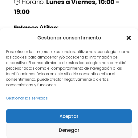
🕒 Horario:
Lunes a Viernes, 10:00 –
19:00
Enlaces útiles:
Servicios de luthería
Gestionar consentimiento
Contacto
Para ofrecer las mejores experiencias, utilizamos tecnologías como
las cookies para almacenar y/o acceder a la información del
Recupera el placer de tocar.
dispositivo. El consentimiento de estas tecnologías nos permitirá
procesar datos como el comportamiento de navegación o las
Contacta con nosotros y descubre
identificaciones únicas en este sitio. No consentir o retirar el
consentimiento, puede afectar negativamente a ciertas
cómo cuidamos cada detalle de tu
características y funciones.
guitarra.
Gestionar los servicios
Inicio
Quiénes somos
Aceptar
Política de privacidad
Política de cookies
Contacto
Denegar