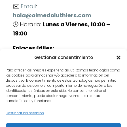
✉️
Email
:
hola@olmedoluthiers.com
🕒 Horario:
Lunes a Viernes, 10:00 –
19:00
Enlaces útiles:
Servicios de luthería
Gestionar consentimiento
Contacto
Para ofrecer las mejores experiencias, utilizamos tecnologías como
las cookies para almacenar y/o acceder a la información del
Devuélvele la vida a tu instrumento.
dispositivo. El consentimiento de estas tecnologías nos permitirá
procesar datos como el comportamiento de navegación o las
Pide tu cita ahora y descubre cómo
identificaciones únicas en este sitio. No consentir o retirar el
consentimiento, puede afectar negativamente a ciertas
cuidamos cada detalle de tu
características y funciones.
guitarra.
Gestionar los servicios
Inicio
Quiénes somos