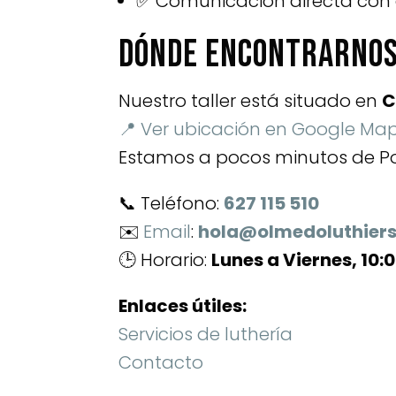
✅ Comunicación directa con e
Dónde encontrarnos
Nuestro taller está situado en
C
📍 Ver ubicación en Google Ma
Estamos a pocos minutos de Po
📞 Teléfono:
627 115 510
✉️
Email
:
hola@olmedoluthier
🕒 Horario:
Lunes a Viernes, 10:0
Enlaces útiles:
Servicios de luthería
Contacto