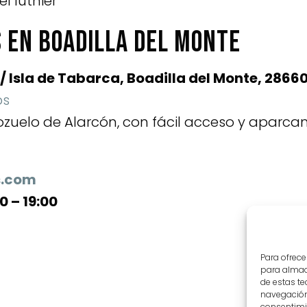
l luthier
 en Boadilla del Monte
/ Isla de Tabarca, Boadilla del Monte, 2866
ps
zuelo de Alarcón, con fácil acceso y aparca
s.com
0 – 19:00
Para ofrece
para almace
de estas t
navegación 
consentimie