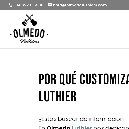
+34 627 11 55 10
hola@olmedoluthiers.com
Por qué customiz
Luthier
¿Estás buscando información P
En
Olmedo
Luthier
nos dedicamo