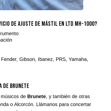
icio de ajuste de mástil en LTD MH-1000?
strumento
nación
: Fender, Gibson, Ibanez, PRS, Yamaha,
ca de Brunete
a músicos de
Brunete
, y también de otras
da o Alcorcón. Llámanos para concertar