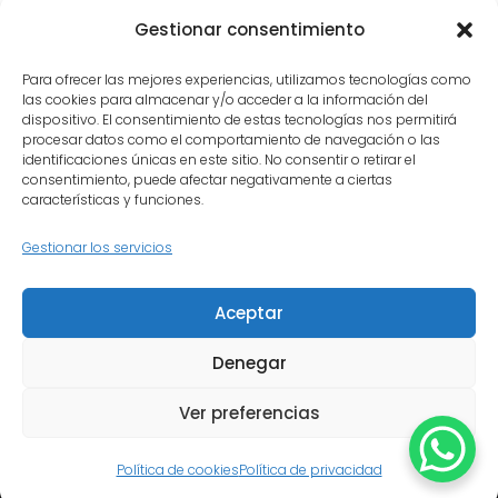
Odón
: el servicio que necesitas,
Gestionar consentimiento
con el cuidado que merece tu
Para ofrecer las mejores experiencias, utilizamos tecnologías como
instrumento.
las cookies para almacenar y/o acceder a la información del
dispositivo. El consentimiento de estas tecnologías nos permitirá
procesar datos como el comportamiento de navegación o las
identificaciones únicas en este sitio. No consentir o retirar el
consentimiento, puede afectar negativamente a ciertas
características y funciones.
Gestionar los servicios
Inicio
Quiénes somos
Aceptar
Política de privacidad
Política de cookies
Contacto
Denegar
Ver preferencias
© Copyright - Olmedo Luthier | Diseñado por Evolink360
Política de cookies
Política de privacidad