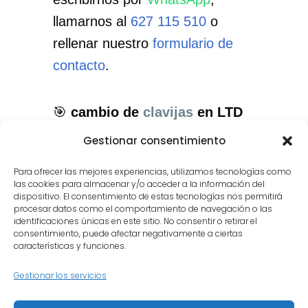
llamarnos al
627 115 510
o
rellenar nuestro
formulario de
contacto
.
🎯
cambio de
clavijas
en LTD
en Majadahonda
: el servicio
Gestionar consentimiento
que necesitas, con el cuidado
Para ofrecer las mejores experiencias, utilizamos tecnologías como
que merece tu instrumento.
las cookies para almacenar y/o acceder a la información del
dispositivo. El consentimiento de estas tecnologías nos permitirá
procesar datos como el comportamiento de navegación o las
identificaciones únicas en este sitio. No consentir o retirar el
consentimiento, puede afectar negativamente a ciertas
características y funciones.
Gestionar los servicios
Inicio
Quiénes somos