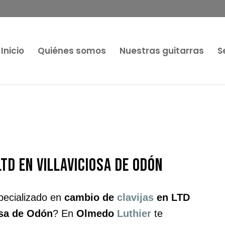
Inicio
Quiénes somos
Nuestras guitarras
S
LTD en Villaviciosa de Odón
pecializado en
cambio de
clavijas
en LTD
osa de Odón
? En
Olmedo
Luthier
te