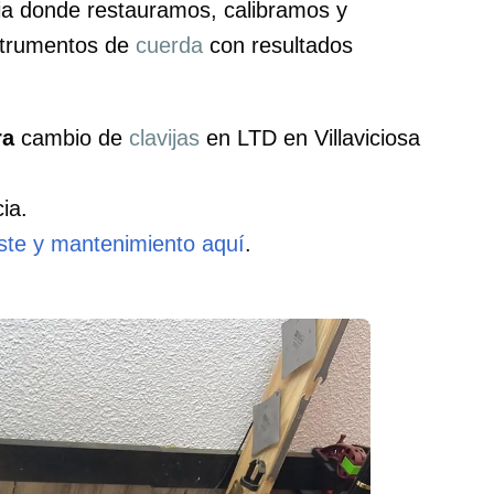
cia donde restauramos, calibramos y
nstrumentos de
cuerda
con resultados
ra
cambio de
clavijas
en LTD en Villaviciosa
ia.
uste y mantenimiento aquí
.