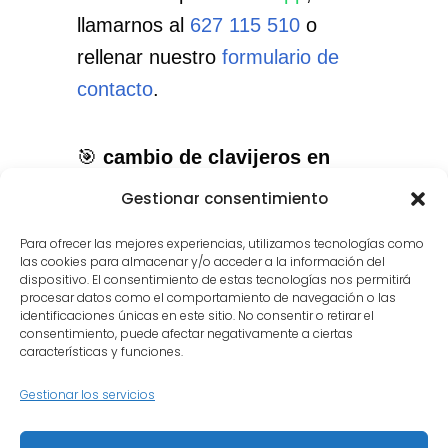
llamarnos al
627 115 510
o
rellenar nuestro
formulario de
contacto
.
🎯
cambio de clavijeros en
PRS en Alcorcón
: el servicio
Gestionar consentimiento
que necesitas, con el cuidado
Para ofrecer las mejores experiencias, utilizamos tecnologías como
que merece tu instrumento.
las cookies para almacenar y/o acceder a la información del
dispositivo. El consentimiento de estas tecnologías nos permitirá
procesar datos como el comportamiento de navegación o las
identificaciones únicas en este sitio. No consentir o retirar el
consentimiento, puede afectar negativamente a ciertas
características y funciones.
Gestionar los servicios
Inicio
Quiénes somos