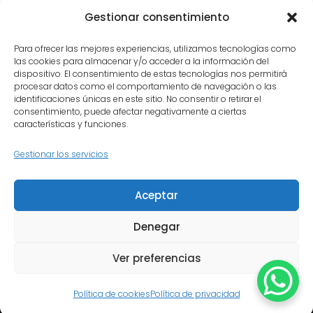
Torrejón de Velasco
: el servicio
Gestionar consentimiento
que necesitas, con el cuidado
Para ofrecer las mejores experiencias, utilizamos tecnologías como
que merece tu instrumento.
las cookies para almacenar y/o acceder a la información del
dispositivo. El consentimiento de estas tecnologías nos permitirá
procesar datos como el comportamiento de navegación o las
identificaciones únicas en este sitio. No consentir o retirar el
consentimiento, puede afectar negativamente a ciertas
características y funciones.
Gestionar los servicios
Inicio
Quiénes somos
Aceptar
Política de privacidad
Política de cookies
Contacto
Denegar
Ver preferencias
© Copyright - Olmedo Luthier | Diseñado por Evolink360
Política de cookies
Política de privacidad