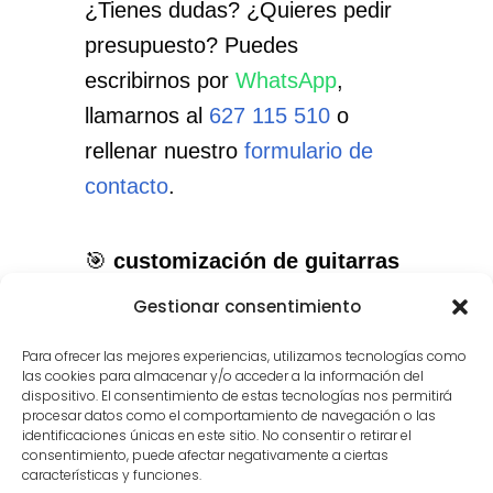
¿Tienes dudas? ¿Quieres pedir
presupuesto? Puedes
escribirnos por
WhatsApp
,
llamarnos al
627 115 510
o
rellenar nuestro
formulario de
contacto
.
🎯
customización de guitarras
en Majadahonda
: el servicio
Gestionar consentimiento
que necesitas, con el cuidado
Para ofrecer las mejores experiencias, utilizamos tecnologías como
que merece tu instrumento.
las cookies para almacenar y/o acceder a la información del
dispositivo. El consentimiento de estas tecnologías nos permitirá
procesar datos como el comportamiento de navegación o las
identificaciones únicas en este sitio. No consentir o retirar el
consentimiento, puede afectar negativamente a ciertas
características y funciones.