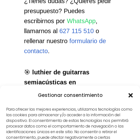
¿Tienes dudas? ¿Quieres pedir
presupuesto? Puedes
escribirnos por
WhatsApp
,
llamarnos al
627 115 510
o
rellenar nuestro
formulario de
contacto
.
🎯
luthier de guitarras
semiacústicas en
Majadahonda
: el servicio que
Gestionar consentimiento
necesitas, con el cuidado que
Para ofrecer las mejores experiencias, utilizamos tecnologías como
merece tu instrumento.
las cookies para almacenar y/o acceder a la información del
dispositivo. El consentimiento de estas tecnologías nos permitirá
procesar datos como el comportamiento de navegación o las
identificaciones únicas en este sitio. No consentir o retirar el
consentimiento, puede afectar negativamente a ciertas