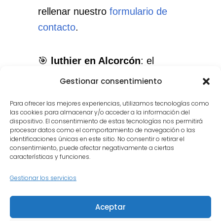
rellenar nuestro
formulario de
contacto
.
🎯
luthier en Alcorcón
: el
servicio que necesitas, con el
Gestionar consentimiento
cuidado que merece tu
Para ofrecer las mejores experiencias, utilizamos tecnologías como
instrumento.
las cookies para almacenar y/o acceder a la información del
dispositivo. El consentimiento de estas tecnologías nos permitirá
procesar datos como el comportamiento de navegación o las
identificaciones únicas en este sitio. No consentir o retirar el
consentimiento, puede afectar negativamente a ciertas
características y funciones.
Gestionar los servicios
Inicio
Quiénes somos
Aceptar
Política de privacidad
Política de cookies