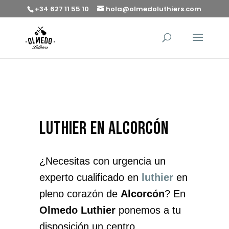
+34 627 11 55 10
hola@olmedoluthiers.com
luthier en Alcorcón
¿Necesitas con urgencia un
experto cualificado en
luthier
en
pleno corazón de
Alcorcón
? En
Olmedo Luthier
ponemos a tu
disposición un centro