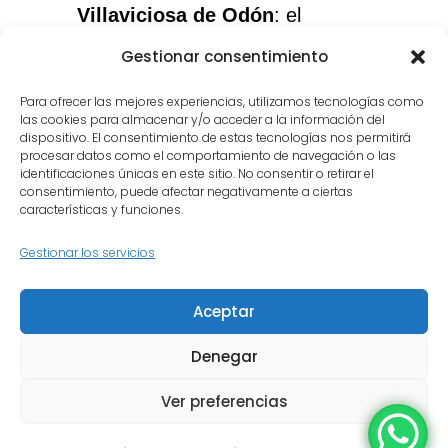
Villaviciosa de Odón
: el
servicio que necesitas, con el
Gestionar consentimiento
cuidado que merece tu
Para ofrecer las mejores experiencias, utilizamos tecnologías como
instrumento.
las cookies para almacenar y/o acceder a la información del
dispositivo. El consentimiento de estas tecnologías nos permitirá
procesar datos como el comportamiento de navegación o las
identificaciones únicas en este sitio. No consentir o retirar el
consentimiento, puede afectar negativamente a ciertas
características y funciones.
Gestionar los servicios
Inicio
Quiénes somos
Aceptar
Política de privacidad
Política de cookies
Contacto
Denegar
Ver preferencias