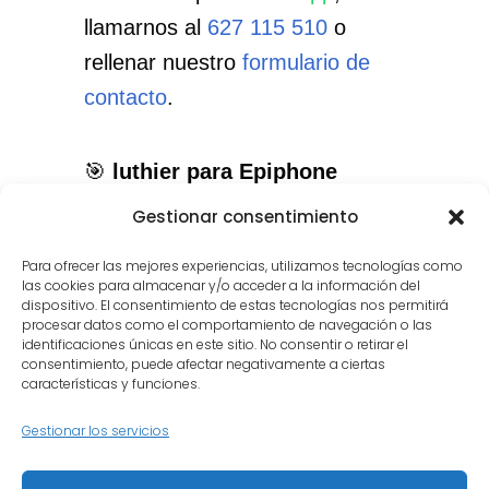
llamarnos al
627 115 510
o
rellenar nuestro
formulario de
contacto
.
🎯
luthier para Epiphone
acústica en Brunete
: el servicio
Gestionar consentimiento
que necesitas, con el cuidado
Para ofrecer las mejores experiencias, utilizamos tecnologías como
que merece tu instrumento.
las cookies para almacenar y/o acceder a la información del
dispositivo. El consentimiento de estas tecnologías nos permitirá
procesar datos como el comportamiento de navegación o las
identificaciones únicas en este sitio. No consentir o retirar el
consentimiento, puede afectar negativamente a ciertas
características y funciones.
Gestionar los servicios
Inicio
Quiénes somos