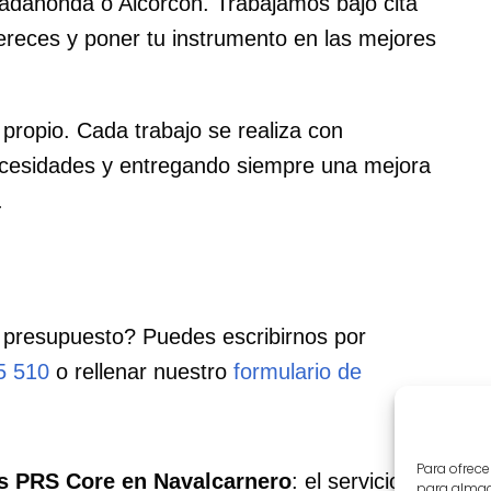
adahonda o Alcorcón. Trabajamos bajo cita
ereces y poner tu instrumento en las mejores
 propio. Cada trabajo se realiza con
ecesidades y entregando siempre una mejora
.
 presupuesto? Puedes escribirnos por
5 510
o rellenar nuestro
formulario de
Para ofrece
as PRS Core en Navalcarnero
: el servicio que
para almace