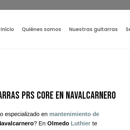
Inicio
Quiénes somos
Nuestras guitarras
S
arras PRS Core en Navalcarnero
co especializado en
mantenimiento de
Navalcarnero
? En
Olmedo
Luthier
te