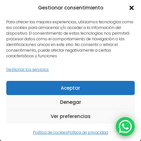
Majadahonda
: el servicio que
Gestionar consentimiento
necesitas, con el cuidado que
Para ofrecer las mejores experiencias, utilizamos tecnologías como
merece tu instrumento.
las cookies para almacenar y/o acceder a la información del
dispositivo. El consentimiento de estas tecnologías nos permitirá
procesar datos como el comportamiento de navegación o las
identificaciones únicas en este sitio. No consentir o retirar el
consentimiento, puede afectar negativamente a ciertas
características y funciones.
Gestionar los servicios
Inicio
Quiénes somos
Aceptar
Política de privacidad
Política de cookies
Contacto
Denegar
Ver preferencias
© Copyright - Olmedo Luthier | Diseñado por Evolink360
Política de cookies
Política de privacidad