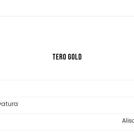
Tero Gold
vatura
o
Alis