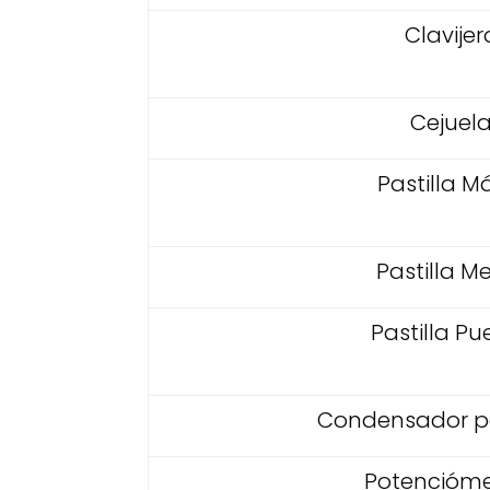
Clavijer
Cejuel
Pastilla Má
Pastilla M
Pastilla Pu
Condensador p
Potencióme